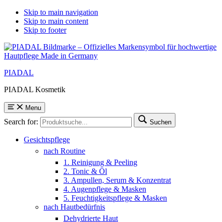
Skip to main navigation
Skip to main content
Skip to footer
PIADAL
PIADAL Kosmetik
Menu
Search for:
Suchen
Gesichtspflege
nach Routine
1. Reinigung & Peeling
2. Tonic & Öl
3. Ampullen, Serum & Konzentrat
4. Augenpflege & Masken
5. Feuchtigkeitspflege & Masken
nach Hautbedürfnis
Dehydrierte Haut