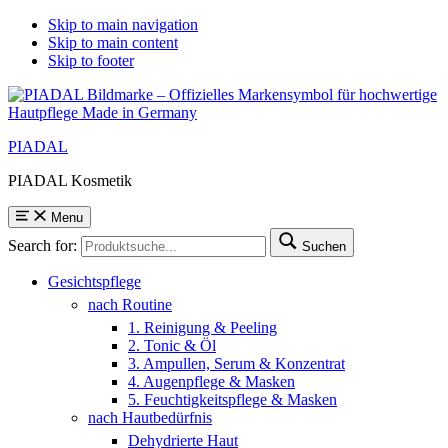
Skip to main navigation
Skip to main content
Skip to footer
PIADAL
PIADAL Kosmetik
Menu
Search for:
Suchen
Gesichtspflege
nach Routine
1. Reinigung & Peeling
2. Tonic & Öl
3. Ampullen, Serum & Konzentrat
4. Augenpflege & Masken
5. Feuchtigkeitspflege & Masken
nach Hautbedürfnis
Dehydrierte Haut