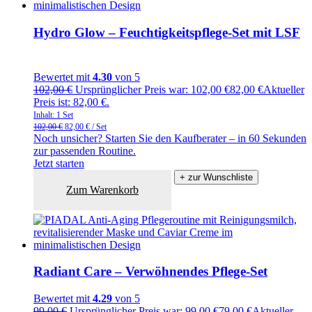
Hydro Glow – Feuchtigkeitspflege-Set mit LSF
Bewertet mit
4.30
von 5
102,00
€
Ursprünglicher Preis war: 102,00 €
82,00
€
Aktueller
Preis ist: 82,00 €.
Inhalt: 1
Set
102,00
€
82,00
€
/
Set
Noch unsicher? Starten Sie den Kaufberater – in 60 Sekunden
zur passenden Routine.
Jetzt starten
+ zur Wunschliste
Zum Warenkorb
Radiant Care – Verwöhnendes Pflege-Set
Bewertet mit
4.29
von 5
99,00
€
Ursprünglicher Preis war: 99,00 €
79,00
€
Aktueller