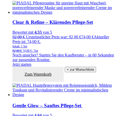
Clear & Refine – Klärendes Pflege-Set
Bewertet mit
4.55
von 5
92,00
€
Ursprünglicher Preis war: 92,00 €
74,00
€
Aktueller
Preis ist: 74,00 €.
Inhalt: 1
Set
92,00
€
74,00
€
/
Set
Noch unsicher? Starten Sie den Kaufberater – in 60 Sekunden
zur passenden Routine.
Jetzt starten
+ zur Wunschliste
Zum Warenkorb
Gentle Glow – Sanftes Pflege-Set
Bewertet mit
4.64
von 5