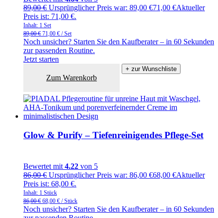
89,00
€
Ursprünglicher Preis war: 89,00 €
71,00
€
Aktueller
Preis ist: 71,00 €.
Inhalt: 1
Set
89,00
€
71,00
€
/
Set
Noch unsicher? Starten Sie den Kaufberater – in 60 Sekunden
zur passenden Routine.
Jetzt starten
+ zur Wunschliste
Zum Warenkorb
Glow & Purify – Tiefenreinigendes Pflege-Set
Bewertet mit
4.22
von 5
86,00
€
Ursprünglicher Preis war: 86,00 €
68,00
€
Aktueller
Preis ist: 68,00 €.
Inhalt: 1
Stück
86,00
€
68,00
€
/
Stück
Noch unsicher? Starten Sie den Kaufberater – in 60 Sekunden
zur passenden Routine.