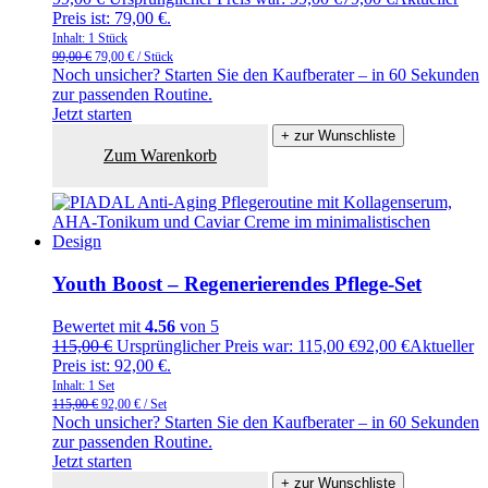
Preis ist: 79,00 €.
Inhalt: 1
Stück
99,00
€
79,00
€
/
Stück
Noch unsicher? Starten Sie den Kaufberater – in 60 Sekunden
zur passenden Routine.
Jetzt starten
+ zur Wunschliste
Zum Warenkorb
Youth Boost – Regenerierendes Pflege-Set
Bewertet mit
4.56
von 5
115,00
€
Ursprünglicher Preis war: 115,00 €
92,00
€
Aktueller
Preis ist: 92,00 €.
Inhalt: 1
Set
115,00
€
92,00
€
/
Set
Noch unsicher? Starten Sie den Kaufberater – in 60 Sekunden
zur passenden Routine.
Jetzt starten
+ zur Wunschliste