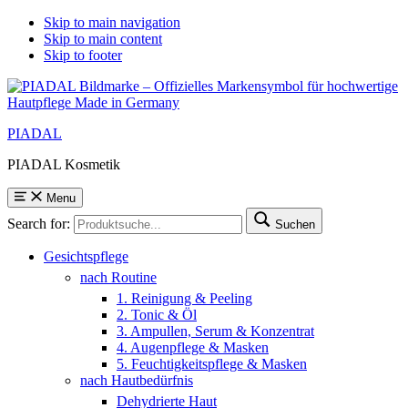
Skip to main navigation
Skip to main content
Skip to footer
PIADAL
PIADAL Kosmetik
Menu
Search for:
Suchen
Gesichtspflege
nach Routine
1. Reinigung & Peeling
2. Tonic & Öl
3. Ampullen, Serum & Konzentrat
4. Augenpflege & Masken
5. Feuchtigkeitspflege & Masken
nach Hautbedürfnis
Dehydrierte Haut