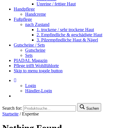
Unreine / fettige Haut
Handpflege
Handcreme
Fußpflege
nach Zustand
1. trockene / sehr trockene Haut
2. Empfindliche & geschädigte Haut
3. Pilzempfindliche Haut & Nägel
Gutscheine / Sets
Gutscheine
Sets
PIADAL Magazin
Pflege trifft Wohlfühlorte
Skip to menu toggle button
Login
Händler-Login
Search for:
Suchen
Startseite
/
Expertise
Nothing Found