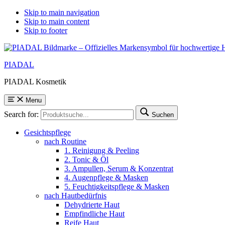
Skip to main navigation
Skip to main content
Skip to footer
PIADAL
PIADAL Kosmetik
Menu
Search for:
Suchen
Gesichtspflege
nach Routine
1. Reinigung & Peeling
2. Tonic & Öl
3. Ampullen, Serum & Konzentrat
4. Augenpflege & Masken
5. Feuchtigkeitspflege & Masken
nach Hautbedürfnis
Dehydrierte Haut
Empfindliche Haut
Reife Haut