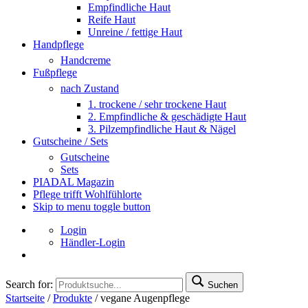
Empfindliche Haut
Reife Haut
Unreine / fettige Haut
Handpflege
Handcreme
Fußpflege
nach Zustand
1. trockene / sehr trockene Haut
2. Empfindliche & geschädigte Haut
3. Pilzempfindliche Haut & Nägel
Gutscheine / Sets
Gutscheine
Sets
PIADAL Magazin
Pflege trifft Wohlfühlorte
Skip to menu toggle button
Login
Händler-Login
Search for:
Suchen
Startseite
/
Produkte
/
vegane Augenpflege