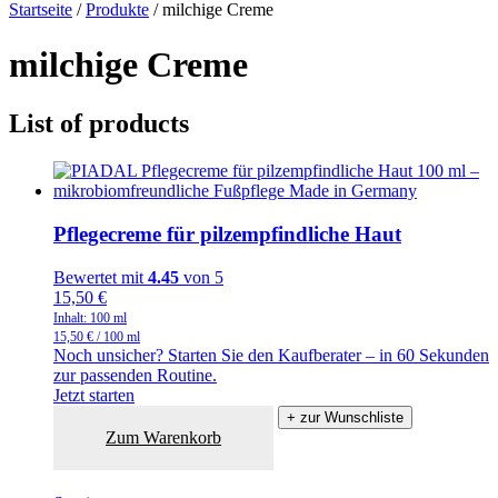
Startseite
/
Produkte
/
milchige Creme
milchige Creme
List of products
Pflegecreme für pilzempfindliche Haut
Bewertet mit
4.45
von 5
15,50
€
Inhalt: 100
ml
15,50
€
/
100
ml
Noch unsicher? Starten Sie den Kaufberater – in 60 Sekunden
zur passenden Routine.
Jetzt starten
+ zur Wunschliste
Zum Warenkorb