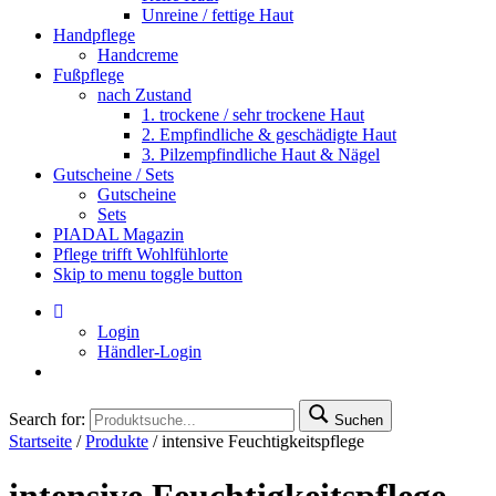
Unreine / fettige Haut
Handpflege
Handcreme
Fußpflege
nach Zustand
1. trockene / sehr trockene Haut
2. Empfindliche & geschädigte Haut
3. Pilzempfindliche Haut & Nägel
Gutscheine / Sets
Gutscheine
Sets
PIADAL Magazin
Pflege trifft Wohlfühlorte
Skip to menu toggle button
Login
Händler-Login
Search for:
Suchen
Startseite
/
Produkte
/
intensive Feuchtigkeitspflege
intensive Feuchtigkeitspflege