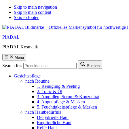
Skip to main navigation
Skip to main content
Skip to footer
PIADAL
PIADAL Kosmetik
Menu
Search for:
Suchen
Gesichtspflege
nach Routine
1. Reinigung & Peeling
2. Tonic & Öl
3. Ampullen, Serum & Konzentrat
4. Augenpflege & Masken
5. Feuchtigkeitspflege & Masken
nach Hautbedürfnis
Dehydrierte Haut
Empfindliche Haut
Reife Haut