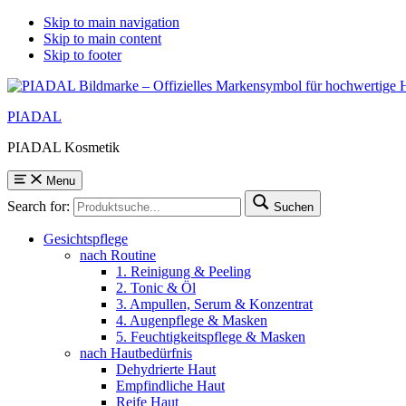
Skip to main navigation
Skip to main content
Skip to footer
PIADAL
PIADAL Kosmetik
Menu
Search for:
Suchen
Gesichtspflege
nach Routine
1. Reinigung & Peeling
2. Tonic & Öl
3. Ampullen, Serum & Konzentrat
4. Augenpflege & Masken
5. Feuchtigkeitspflege & Masken
nach Hautbedürfnis
Dehydrierte Haut
Empfindliche Haut
Reife Haut