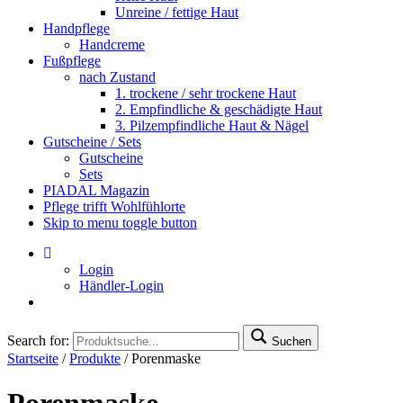
Unreine / fettige Haut
Handpflege
Handcreme
Fußpflege
nach Zustand
1. trockene / sehr trockene Haut
2. Empfindliche & geschädigte Haut
3. Pilzempfindliche Haut & Nägel
Gutscheine / Sets
Gutscheine
Sets
PIADAL Magazin
Pflege trifft Wohlfühlorte
Skip to menu toggle button
Login
Händler-Login
Search for:
Suchen
Startseite
/
Produkte
/
Porenmaske
Porenmaske