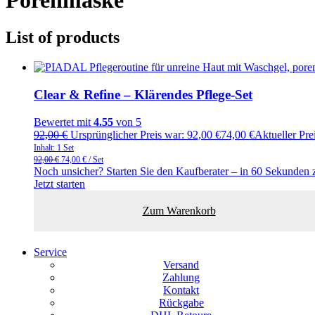
List of products
Clear & Refine – Klärendes Pflege-Set
Bewertet mit
4.55
von 5
92,00
€
Ursprünglicher Preis war: 92,00 €
74,00
€
Aktueller Prei
Inhalt: 1
Set
92,00
€
74,00
€
/
Set
Noch unsicher? Starten Sie den Kaufberater – in 60 Sekunden 
Jetzt starten
Zum Warenkorb
Service
Versand
Zahlung
Kontakt
Rückgabe